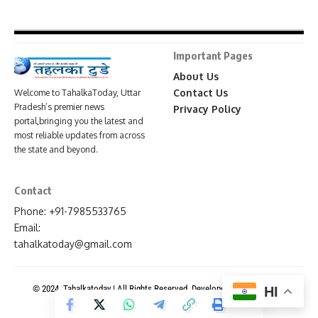
Important Pages
About Us
Contact Us
Welcome to TahalkaToday, Uttar
Pradesh’s premier news
Privacy Policy
portal,bringing you the latest and
most reliable updates from across
the state and beyond.
Contact
Phone: +91-7985533765
Email:
tahalkatoday@gmail.com
© 2024. Tahalkatoday | All Rights Reserved. Developed By
News Portal
HI
Development Company