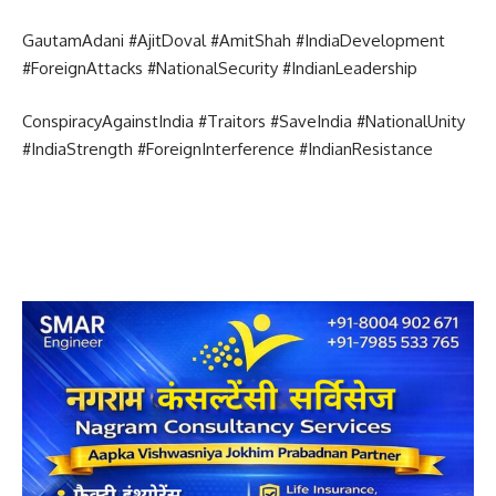
GautamAdani #AjitDoval #AmitShah #IndiaDevelopment
#ForeignAttacks #NationalSecurity #IndianLeadership
ConspiracyAgainstIndia #Traitors #SaveIndia #NationalUnity
#IndiaStrength #ForeignInterference #IndianResistance