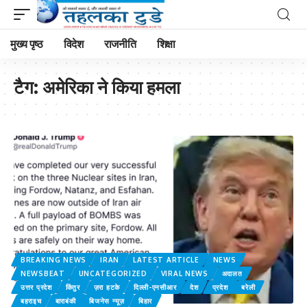
मुख्य पृष्ठ
विदेश
राजनीति
शिक्षा
टैग:
अमेरिका ने किया हमला
BREAKING NEWS
IRAN
LATEST ARTICLE
NEWS
NEWSBEAT
UNCATEGORIZED
VIRAL NEWS
अदालत
उत्तर प्रदेश
किंतुर
ज़रा हटके
दिल्ली-एनसीआर
देश
प्रदेश
बरेली
बहराइच
बाराबंकी
बिजनेस न्यूज़
बिहार