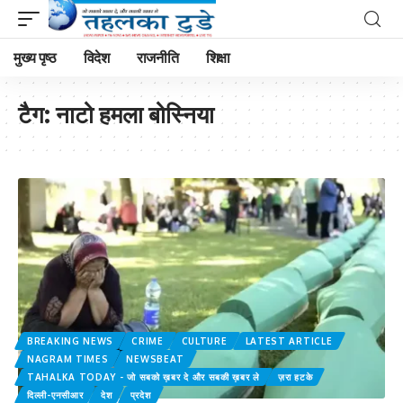
मुख्य पृष्ठ
विदेश
राजनीति
शिक्षा
टैग:
नाटो हमला बोस्निया
BREAKING NEWS
CRIME
CULTURE
LATEST ARTICLE
NAGRAM TIMES
NEWSBEAT
TAHALKA TODAY - जो सबको ख़बर दे और सबकी ख़बर ले
ज़रा हटके
दिल्ली-एनसीआर
देश
प्रदेश