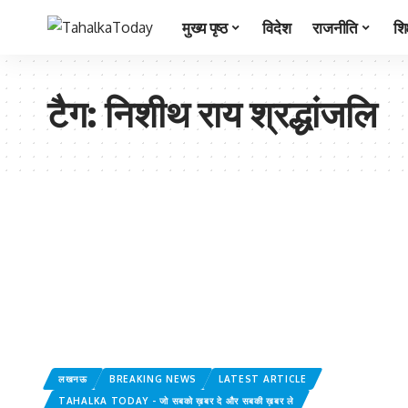
मुख्य पृष्ठ
विदेश
राजनीति
शिक
टैग:
निशीथ राय श्रद्धांजलि
लखनऊ
BREAKING NEWS
LATEST ARTICLE
TAHALKA TODAY - जो सबको ख़बर दे और सबकी ख़बर ले