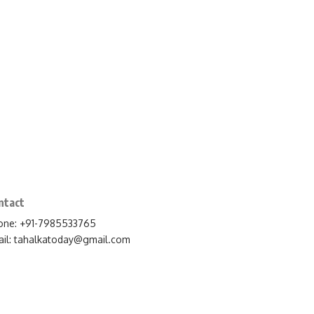
ntact
one: +91-7985533765
il:
tahalkatoday@gmail.com