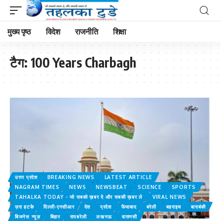
मुख्य पृष्ठ
विदेश
राजनीति
शिक्षा
टैग:
100 Years Charbagh
उत्तर प्रदेश
BREAKING NEWS
LATEST ARTICLE
NAGRAM TIMES
NEWS
NEWSBEAT
SCIENCE
SPORTS
TAHALKA TODAY - जो सबको ख़बर दे और सबकी ख़बर ले
VIRAL NEWS
ज़रा हटके
दिल्ली-एनसीआर
देश
प्रदेश
फैजाबाद
बरेली
बहराइच
बाराबंकी
बिजनेस न्यूज़
बिहार
रायबरेली
लखनऊ
वाराणसी