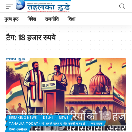
मुख्य पृष्ठ
विदेश
राजनीति
शिक्षा
टैग:
18 हजार रुपये
BREAKING NEWS
DELHI
NEWS
TAHALKA TODAY - जो सबको ख़बर दे और सबकी ख़बर ले
ज़रा हटके
दिल्ली-एनसीआर