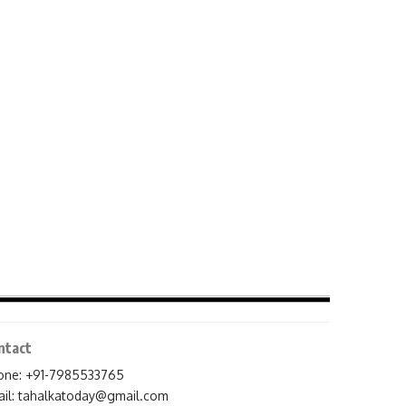
ntact
one: +91-7985533765
il:
tahalkatoday@gmail.com