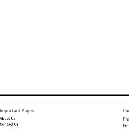
Important Pages
Co
About Us
Ph
Contact Us
Ema