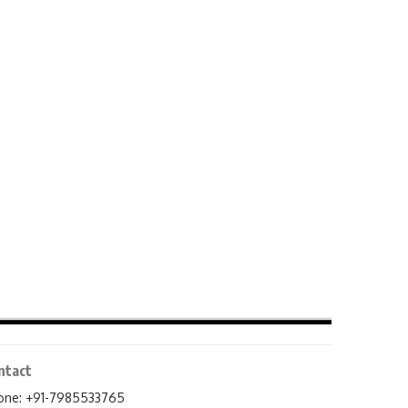
ntact
one: +91-7985533765