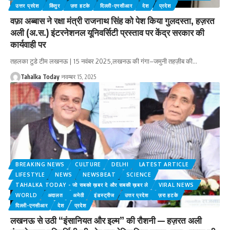
उत्तर प्रदेश
किंतुर
ज़रा हटके
दिल्ली-एनसीआर
देश
प्रदेश
वफ़ा अब्बास ने रक्षा मंत्री राजनाथ सिंह को पेश किया गुलदस्ता, हज़रत
अली (अ.स.) इंटरनेशनल यूनिवर्सिटी प्रस्ताव पर केंद्र सरकार की
कार्यवाही पर
तहलका टुडे टीम लखनऊ | 15 नवंबर 2025,लखनऊ की गंगा–जमुनी तहज़ीब की
…
Tahalka Today
नवम्बर 15, 2025
BREAKING NEWS
CULTURE
DELHI
LATEST ARTICLE
LIFESTYLE
NEWS
NEWSBEAT
SCIENCE
TAHALKA TODAY - जो सबको ख़बर दे और सबकी ख़बर ले
VIRAL NEWS
WORLD
अदालत
अमेठी
इंडस्ट्रीज
उत्तर प्रदेश
ज़रा हटके
दिल्ली-एनसीआर
देश
प्रदेश
लखनऊ से उठी “इंसानियत और इल्म” की रौशनी — हज़रत अली