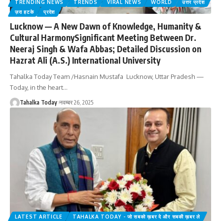
TRENDING NEWS
TRENDS
VIRAL NEWS
WORLD
उत्तर प्रदेश
ज़रा हटके
प्रदेश
Lucknow — A New Dawn of Knowledge, Humanity &
Cultural HarmonySignificant Meeting Between Dr.
Neeraj Singh & Wafa Abbas; Detailed Discussion on
Hazrat Ali (A.S.) International University
Tahalka Today Team /Hasnain Mustafa Lucknow, Uttar Pradesh —
Today, in the heart
…
Tahalka Today
नवम्बर 26, 2025
LATEST ARTICLE
TAHALKA TODAY - जो सबको ख़बर दे और सबकी ख़बर ले