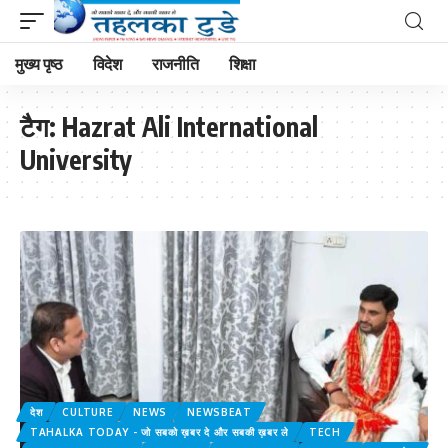
मुख्य पृष्ठ
विदेश
राजनीति
शिक्षा
टैग:
Hazrat Ali International
University
देश
CULTURE
NEWS
NEWSBEAT
TAHALKA TODAY - जो सबको ख़बर दे और सबकी ख़बर ले
TECH