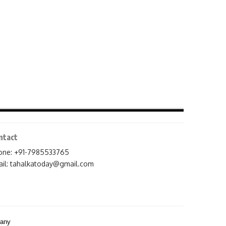
ntact
one: +91-7985533765
il:
tahalkatoday@gmail.com
pany