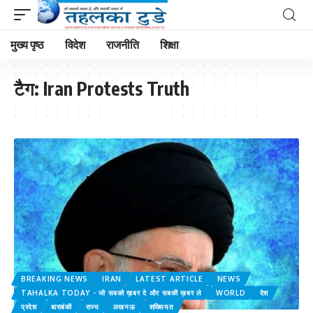
मुख्य पृष्ठ
विदेश
राजनीति
शिक्षा
टैग:
Iran Protests Truth
BREAKING NEWS
IRAN
LATEST ARTICLE
NEWS
TAHALKA TODAY - जो सबको ख़बर दे और सबकी ख़बर ले
WORLD
देश
प्रदेश
बाराबंकी
राज्य
लखनऊ
शख्सियत