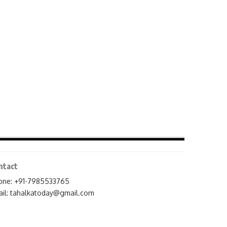
ntact
one: +91-7985533765
il:
tahalkatoday@gmail.com