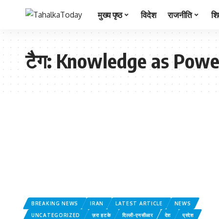
मुख्य पृष्ठ
विदेश
राजनीति
शिक
टैग:
Knowledge as Powe
BREAKING NEWS
IRAN
LATEST ARTICLE
NEWS
UNCATEGORIZED
ज़रा हटके
दिल्ली-एनसीआर
देश
प्रदेश