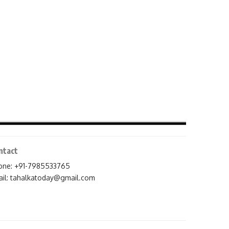
ntact
one: +91-7985533765
il:
tahalkatoday@gmail.com