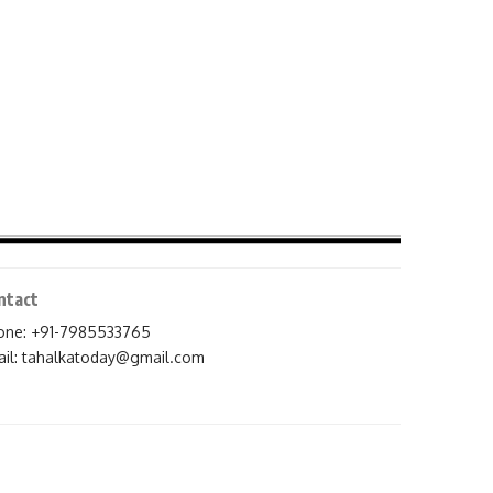
ntact
one: +91-7985533765
il:
tahalkatoday@gmail.com