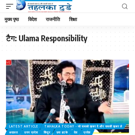
मुख्य पृष्ठ
विदेश
राजनीति
शिक्षा
टैग:
Ulama Responsibility
LATEST ARTICLE
TAHALKA TODAY - जो सबको ख़बर दे और सबकी ख़बर ले
अदालत
उत्तर प्रदेश
किंतुर
ज़रा हटके
देश
प्रदेश