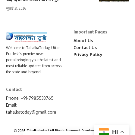
जुलाई 31, 2026
Important Pages
About Us
Contact Us
Welcome to TahalkaToday, Uttar
Pradesh’s premier news
Privacy Policy
portal,bringing you the latest and
most reliable updates from across
the state and beyond.
Contact
Phone: +91-7985533765
Email:
tahalkatoday@gmail.com
© 2024. Tahalkatoday | All Rights Reserved. Developed By
News Portal
HI