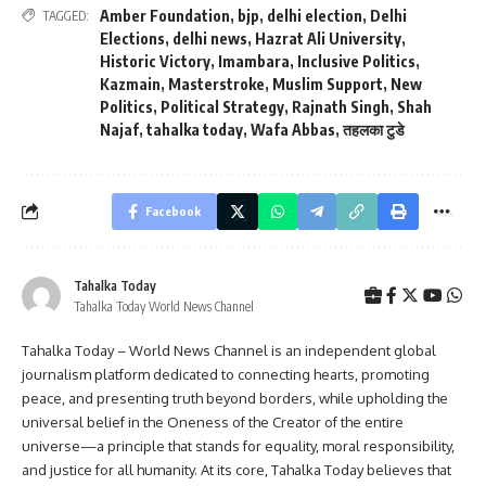
Amber Foundation
,
bjp
,
delhi election
,
Delhi
TAGGED:
Elections
,
delhi news
,
Hazrat Ali University
,
Historic Victory
,
Imambara
,
Inclusive Politics
,
Kazmain
,
Masterstroke
,
Muslim Support
,
New
Politics
,
Political Strategy
,
Rajnath Singh
,
Shah
Najaf
,
tahalka today
,
Wafa Abbas
,
तहलका टुडे
Facebook
Tahalka Today
Tahalka Today World News Channel
Tahalka Today – World News Channel is an independent global
journalism platform dedicated to connecting hearts, promoting
peace, and presenting truth beyond borders, while upholding the
universal belief in the Oneness of the Creator of the entire
universe—a principle that stands for equality, moral responsibility,
and justice for all humanity. At its core, Tahalka Today believes that