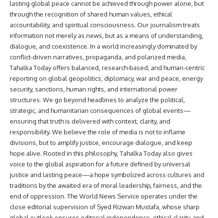
lasting global peace cannot be achieved through power alone, but
through the recognition of shared human values, ethical
accountability, and spiritual consciousness. Our journalism treats
information not merely as news, but as a means of understanding,
dialogue, and coexistence. In a world increasingly dominated by
conflict-driven narratives, propaganda, and polarized media,
Tahalka Today offers balanced, research-based, and human-centric
reporting on global geopolitics, diplomacy, war and peace, energy
security, sanctions, human rights, and international power
structures. We go beyond headlines to analyze the political,
strategic, and humanitarian consequences of global events—
ensuring that truth is delivered with context, clarity, and
responsibility. We believe the role of media is not to inflame
divisions, but to amplify justice, encourage dialogue, and keep
hope alive. Rooted in this philosophy, Tahalka Today also gives
voice to the global aspiration for a future defined by universal
justice and lasting peace—a hope symbolized across cultures and
traditions by the awaited era of moral leadership, fairness, and the
end of oppression. The World News Service operates under the
close editorial supervision of Syed Rizwan Mustafa, whose sharp
global outlook ensures editorial independence, ethical clarity, and