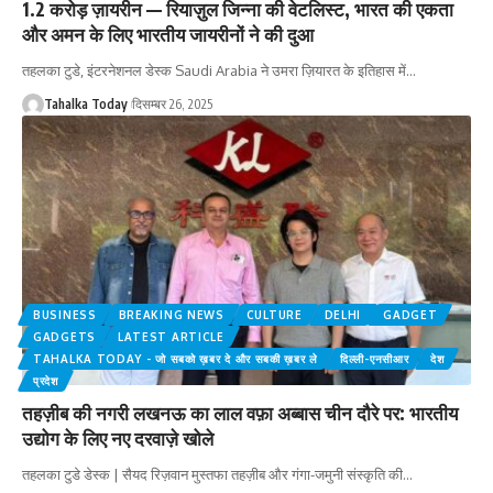
1.2 करोड़ ज़ायरीन — रियाज़ुल जिन्ना की वेटलिस्ट, भारत की एकता
और अमन के लिए भारतीय जायरीनों ने की दुआ
तहलका टुडे, इंटरनेशनल डेस्क Saudi Arabia ने उमरा ज़ियारत के इतिहास में
…
Tahalka Today
दिसम्बर 26, 2025
BUSINESS
BREAKING NEWS
CULTURE
DELHI
GADGET
GADGETS
LATEST ARTICLE
TAHALKA TODAY - जो सबको ख़बर दे और सबकी ख़बर ले
दिल्ली-एनसीआर
देश
प्रदेश
तहज़ीब की नगरी लखनऊ का लाल वफ़ा अब्बास चीन दौरे पर: भारतीय
उद्योग के लिए नए दरवाज़े खोले
तहलका टुडे डेस्क | सैयद रिज़वान मुस्तफा तहज़ीब और गंगा-जमुनी संस्कृति की
…