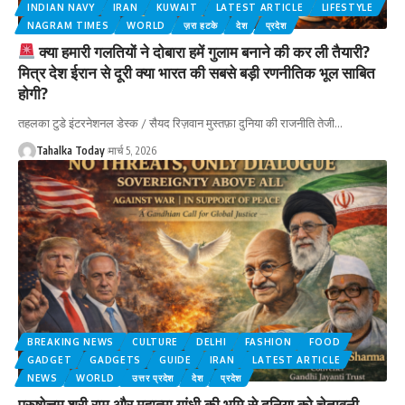
INDIAN NAVY
IRAN
KUWAIT
LATEST ARTICLE
LIFESTYLE
NAGRAM TIMES
WORLD
ज़रा हटके
देश
प्रदेश
क्या हमारी गलतियों ने दोबारा हमें गुलाम बनाने की कर ली तैयारी?
मित्र देश ईरान से दूरी क्या भारत की सबसे बड़ी रणनीतिक भूल साबित
होगी?
तहलका टुडे इंटरनेशनल डेस्क / सैयद रिज़वान मुस्तफ़ा दुनिया की राजनीति तेजी
…
Tahalka Today
मार्च 5, 2026
BREAKING NEWS
CULTURE
DELHI
FASHION
FOOD
GADGET
GADGETS
GUIDE
IRAN
LATEST ARTICLE
NEWS
WORLD
उत्तर प्रदेश
देश
प्रदेश
पुरुषोत्तम श्री राम और महात्मा गांधी की भूमि से दुनिया को चेतावनी