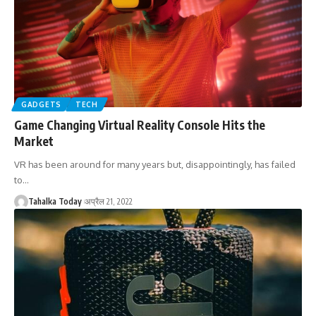
GADGETS
TECH
Game Changing Virtual Reality Console Hits the
Market
VR has been around for many years but, disappointingly, has failed
to
…
Tahalka Today
अप्रैल 21, 2022