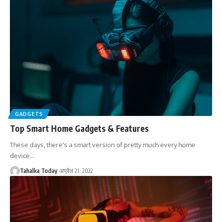
GADGETS
Top Smart Home Gadgets & Features
These days, there's a smart version of pretty much every home
device
…
Tahalka Today
अप्रैल 21, 2022