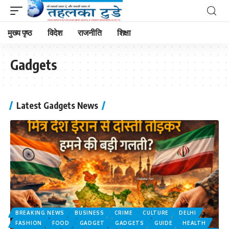
मुख्य पृष्ठ
विदेश
राजनीति
शिक्षा
Gadgets
Latest Gadgets News
BREAKING NEWS
BUSINESS
CRIME
CULTURE
DELHI
FASHION
FOOD
GADGET
GADGETS
GUIDE
HEALTH