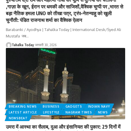
,गाज़ा के खून, ईरान पर धमकी और साजिशों,वैश्विक चुप्पी पर ,भारत से
बड़ा नैतिक हमला UNO को तीखा पत्र, ट्रंप–नेतन्याहू को खुली
चुनौती: पंडित राजनाथ शर्मा का वैश्विक ऐलान
Barabanki / Ayodhya | Tahalka Today | International Desk/Syed Ali
Mustafa जब
…
Tahalka Today
जनवरी 30, 2026
BREAKING NEWS
BUSINESS
GADGETS
INDIAN NAVY
LATEST ARTICLE
LIFESTYLE
NAGRAM TIMES
NEWS
NEWSBEAT
उमरा में आस्था का सैलाब, दुआ और इंसानियत की पुकार: 29 दिनों में