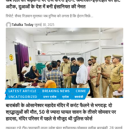
अटैक, दुआओं के देश में बनी इंसानियत की नेमत
रिपोर्ट: सैयद रिज़वान मुस्तफा जब दुनिया को लगता है कि ईरान सिर्फ़
…
Tahalka Today
जुलाई 30, 2025
LATEST ARTICLE
BREAKING NEWS
CRIME
UNCATEGORIZED
उत्तर प्रदेश
प्रदेश
बाराबंकी
बाराबंकी के ओसानेश्वर महादेव मंदिर में करंट फैलने से भगदड़: दो
श्रद्धालुओं की मौत, 50 से ज्यादा घायल सावन के तीसरे सोमवार पर
हादसा, मंदिर परिसर में पहले से मौजूद थी पुलिस फोर्स
तहलका टुडे टीम/सदाचारी लाला उमेश चंद्र श्रीवास्तव/मोहम्मद वसीक बाराबंकी, 28 जुलाई