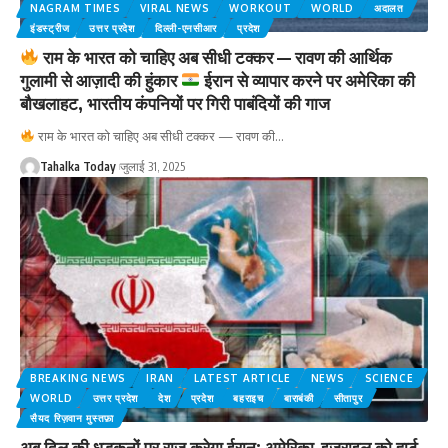
NAGRAM TIMES
VIRAL NEWS
WORKOUT
WORLD
अदालत
इंडस्ट्रीज
उत्तर प्रदेश
दिल्ली-एनसीआर
प्रदेश
राम के भारत को चाहिए अब सीधी टक्कर — रावण की आर्थिक
गुलामी से आज़ादी की हुंकार
ईरान से व्यापार करने पर अमेरिका की
बौखलाहट, भारतीय कंपनियों पर गिरी पाबंदियों की गाज
राम के भारत को चाहिए अब सीधी टक्कर — रावण की
…
Tahalka Today
जुलाई 31, 2025
BREAKING NEWS
IRAN
LATEST ARTICLE
NEWS
SCIENCE
WORLD
उत्तर प्रदेश
देश
प्रदेश
बहराइच
बाराबंकी
सीतापुर
सैयद रिज़वान मुस्तफ़ा
अब दिल की धड़कनों पर राज करेगा ईरान: अमेरिका-इज़राइल को हार्ट