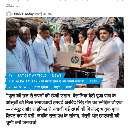
2025:
…
Tahalka Today
जुलाई 28, 2025
देश
LATEST ARTICLE
NEWS
TAHALKA TODAY - जो सबको ख़बर दे और सबकी ख़बर ले
TECH
VIRAL NEWS
उत्तर प्रदेश
किंतुर
प्रदेश
“फूस की छत से सपनों की ऊंची उड़ान: वैज्ञानिक बेटी पूजा पाल के
आंसुओं को मिला समाजवादी हमदर्द अरविंद सिंह गोप का स्नेहिल तोहफा
— कंप्यूटर और साइकिल से नवाजी गई संघर्ष की मिसाल; भावुक पूजा
लिपट कर रो पड़ी, जबकि सत्ता पक्ष के सांसद, मंत्री और एमएलसी की
चुप्पी बनी जनचर्चा