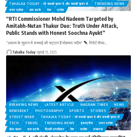
TAHALKA TODAY - जो सबको ख़बर दे और सबकी ख़बर ले
TRENDING NEWS
उत्तर प्रदेश
ज़रा हटके
देश
प्रदेश
“RTI Commissioner Mohd Nadeem Targeted by
Amitabh-Nutan Thakur Duo: Truth Under Attack,
Public Stands with Honest Soochna Ayukt”
"असत्य के तूफ़ान में सच्चाई की चट्टान हैं मोहम्मद नदीम"
रिपोर्ट:सैयद
…
Tahalka Today
जुलाई 15, 2025
BREAKING NEWS
LATEST ARTICLE
NAGRAM TIMES
NEWS
NEWSBEAT
PHOTOGRAPHY
SPORTS
STORIES
STREET WEAR
TAHALKA TODAY - जो सबको ख़बर दे और सबकी ख़बर ले
TECH
TRAVEL
TRENDING NEWS
इंडस्ट्रीज
उत्तर प्रदेश
खेल खबर
ज़रा हटके
दिल्ली-एनसीआर
देश
प्रदेश
लखनऊ