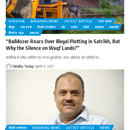
AYODHYA
BREAKING NEWS
LATEST ARTICLE
उत्तर प्रदेश
किंतुर
ज़रा हटके
दिल्ली-एनसीआर
देश
प्रदेश
बरेली
बहराइच
बाराबंकी
बिजनेस न्यूज़
लखनऊ
“Bulldozer Roars Over Illegal Plotting in Satrikh, But
Why the Silence on Waqf Lands?”
सतरिख में अवैध प्लॉटिंग पर गरजा बुलडोजर, मगर औक़ाफ़ की ज़मीनों पर
…
Tahalka Today
जुलाई 15, 2025
दिल्ली-एनसीआर
BREAKING NEWS
LATEST ARTICLE
NEWS