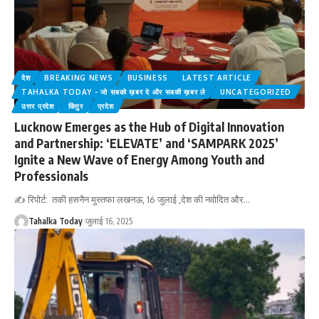
देश
BREAKING NEWS
BUSINESS
LATEST ARTICLE
TAHALKA TODAY - जो सबको ख़बर दे और सबकी ख़बर ले
UNCATEGORIZED
उत्तर प्रदेश
किंतुर
प्रदेश
Lucknow Emerges as the Hub of Digital Innovation
and Partnership: ‘ELEVATE’ and ‘SAMPARK 2025’
Ignite a New Wave of Energy Among Youth and
Professionals
✍ रिपोर्ट: तकी हसनैन मुस्तफा लखनऊ, 16 जुलाई ,देश की नवोदित और
…
Tahalka Today
जुलाई 16, 2025