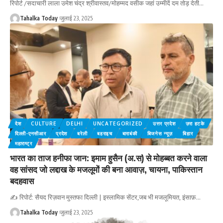
रिपोर्ट /सदाचारी लाला उमेश चंद्र श्रीवास्तव/मोहम्मद वसीक जहां उम्मीदें दम तोड़ देती
…
Tahalka Today
जुलाई 23, 2025
देश
CULTURE
DELHI
UNCATEGORIZED
उत्तर प्रदेश
ज़रा हटके
दिल्ली-एनसीआर
प्रदेश
बरेली
बहराइच
बाराबंकी
बिजनेस न्यूज़
बिहार
महाराष्ट्र
भारत का ताज हनीफा जान: इमाम हुसैन (अ.स) से मोहब्बत करने वाला
वह सांसद जो लद्दाख के मजलूमों की बना आवाज़, चायना, पाकिस्तान
बदहवास
✍️ रिपोर्ट: सैयद रिज़वान मुस्तफा दिल्ली | इस्लामिक सेंटर,जब भी मजलूमियत, इंसाफ़
…
Tahalka Today
जुलाई 23, 2025