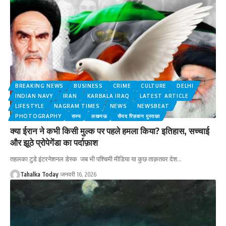
BREAKING NEWS
BUSINESS
CRIME
CULTURE
DELHI
INDIAN NAVY
IRAN
KARBALA IRAQ
LATEST ARTICLE
LIFESTYLE
NAGRAM TIMES
NEWS
NEWSBEAT
PHOTOGRAPHY
राज्य
लखनऊ
सैयद रिज़वान मुस्तफ़ा
क्या ईरान ने कभी किसी मुल्क पर पहले हमला किया? इतिहास, सच्चाई
और झूठे प्रोपेगेंडा का पर्दाफ़ाश
तहलका टुडे इंटरनेशनल डेस्क जब भी पश्चिमी मीडिया या कुछ ताक़तवर देश
…
Tahalka Today
जनवरी 16, 2026