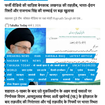
फर्जी वीडियो की साज़िश बेनकाब: लखनऊ की तहज़ीब, भारत-ईरान
रिश्तों और राजनाथ सिंह की सच्चाई पर बड़ा खुलासा
तहलका टुडे टीम सोशल मीडिया पर रक्षा मंत्री Rajnath Singh का एक
…
Tahalka Today
मार्च 3, 2026
BREAKING NEWS
IRAN
KARBALA IRAQ
LATEST ARTICLE
NAGRAM TIMES
NEWS
TAHALKA TODAY - जो सबको ख़बर दे और सबकी ख़बर ले
UNCATEGORIZED
WORLD
उत्तर प्रदेश
ज़रा हटके
दिल्ली-एनसीआर
देश
प्रदेश
फैजाबाद
बरेली
बहराइच
बाराबंकी
बिहार
महाराष्ट्र
मुज़फ्फरनगर
‎मुरादाबाद
मेरठ
राजनीति
राज्य
रामपुर
रायबरेली
लखनऊ
वाराणसी
विदेश
शख्सियत
सैयद रिज़वान मुस्तफ़ा
शहादत-ए-रहबर के बाद उठे मुकल्लिदीन के अहम शरई सवालों पर
निर्णायक विराम ,आयतुल्लाह सैय्यद अली ख़ामेनई (रह.) के इंतेक़ाल के
बाद तक़लीद की निरंतरता और नई तक़लीद के नियमों पर भारत स्थित