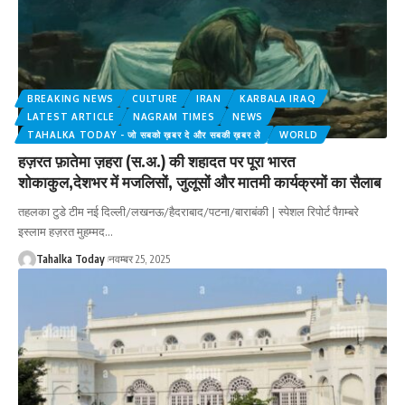
BREAKING NEWS
CULTURE
IRAN
KARBALA IRAQ
LATEST ARTICLE
NAGRAM TIMES
NEWS
TAHALKA TODAY - जो सबको ख़बर दे और सबकी ख़बर ले
WORLD
हज़रत फ़ातेमा ज़हरा (स.अ.) की शहादत पर पूरा भारत
शोकाकुल,देशभर में मजलिसों, जुलूसों और मातमी कार्यक्रमों का सैलाब
तहलका टुडे टीम नई दिल्ली/लखनऊ/हैदराबाद/पटना/बाराबंकी | स्पेशल रिपोर्ट पैग़म्बरे
इस्लाम हज़रत मुहम्मद
…
Tahalka Today
नवम्बर 25, 2025