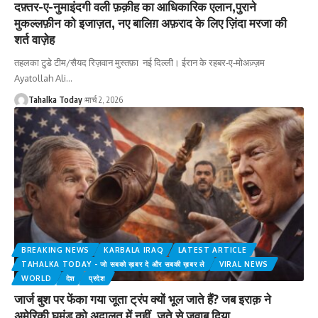
दफ़्तर-ए-नुमाइंदगी वली फ़क़ीह का आधिकारिक एलान,पुराने
मुकल्लफ़ीन को इजाज़त, नए बालिग़ अफ़राद के लिए ज़िंदा मरजा की
शर्त वाज़ेह
तहलका टुडे टीम/सैयद रिज़वान मुस्तफ़ा नई दिल्ली। ईरान के रहबर-ए-मोअज़्ज़म
Ayatollah Ali
…
Tahalka Today
मार्च 2, 2026
BREAKING NEWS
KARBALA IRAQ
LATEST ARTICLE
TAHALKA TODAY - जो सबको ख़बर दे और सबकी ख़बर ले
VIRAL NEWS
WORLD
देश
प्रदेश
जार्ज बुश पर फेंका गया जूता ट्रंप क्यों भूल जाते हैं? जब इराक़ ने
अमेरिकी घमंड को अदालत में नहीं, जूते से जवाब दिया