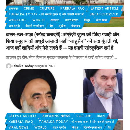
लखनऊ
CRIME
CULTURE
KARBALA IRAQ
LATEST ARTICLE
TAHALKA TODAY - जो सबको ख़बर दे और सबकी ख़बर ले
UNCATEGORIZED
WORKOUT
WORLD
अदालत
उत्तर प्रदेश
किंतुर
खेल खबर
ज़रा हटके
दिल्ली-एनसीआर
देश
प्रदेश
फैजाबाद
कसर-उल-अज़ा (सफेद बारादरी): अंग्रेज़ी ज़ुल्म की जिंदा गवाही और
शिया समुदाय की अधूरी आज़ादी जहाँ “या हुसैन” की सदा गूंजती थी,
आज वहाँ शादियाँ और मेले लगते हैं — यह हमारी सांस्कृतिक शर्म है
तहलका टुडे टीम/सैयद रिज़वान मुस्तफ़ा लखनऊ के कैसरबाग़ में खड़ी सफेद बारादरी,
…
Tahalka Today
अक्टूबर 8, 2025
LATEST ARTICLE
BREAKING NEWS
CULTURE
IRAN
KARBALA IRAQ
TAHALKA TODAY - जो सबको ख़बर दे और सबकी ख़बर ले
VIRAL NEWS
WORLD
उत्तर प्रदेश
किंतुर
दिल्ली-एनसीआर
देश