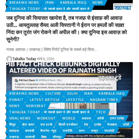
BREAKING NEWS
IRAN
KARBALA IRAQ
NEWS
TAHALKA TODAY - जो सबको ख़बर दे और सबकी ख़बर ले
जब दुनिया की सियासत खामोश है, तब नजफ़ से इंसाफ़ की आवाज़
उठी… आयतुल्लाह सैयद अली सिस्तानी ने ईरान पर हमलों की सख़्त
निंदा कर तुरंत जंग रोकने की अपील की। क्या दुनिया इस आवाज़ को
सुनेगी?
नजफ़ अशरफ़ / लखनऊ | विशेष रिपोर्ट दुनिया के सबसे बड़े शिया
…
Tahalka Today
मार्च 6, 2026
BREAKING NEWS
CULTURE
DELHI
IRAN
KARBALA IRAQ
KUWAIT
LATEST ARTICLE
LIFESTYLE
NAGRAM TIMES
NEWS
NEWSBEAT
TAHALKA TODAY - जो सबको ख़बर दे और सबकी ख़बर ले
TECH
VIRAL NEWS
WORKOUT
WORLD
अदालत
अमेठी
उत्तर प्रदेश
किंतुर
खेल खबर
ज़रा हटके
दिल्ली-एनसीआर
देश
प्रदेश
फैजाबाद
बरेली
बहराइच
बाराबंकी
बिजनेस न्यूज़
राजनीति
राज्य
रामपुर
रायबरेली
लखनऊ
वाराणसी
शिक्षा
सीतापुर