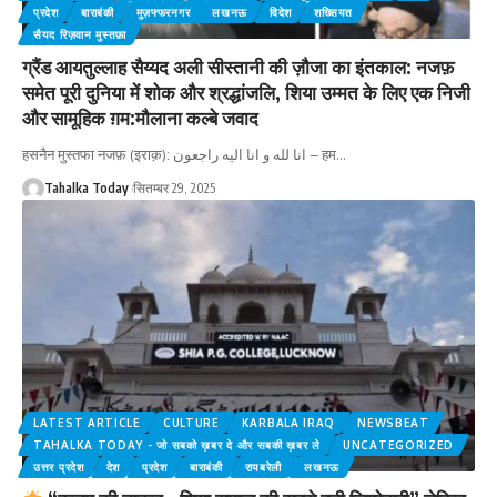
प्रदेश
बाराबंकी
मुज़फ्फरनगर
लखनऊ
विदेश
शख्सियत
सैयद रिज़वान मुस्तफ़ा
ग्रैंड आयतुल्लाह सैय्यद अली सीस्तानी की ज़ौजा का इंतकाल: नजफ़
समेत पूरी दुनिया में शोक और श्रद्धांजलि, शिया उम्मत के लिए एक निजी
और सामूहिक ग़म:मौलाना कल्बे जवाद
हसनैन मुस्तफा नजफ़ (इराक़): انا لله و انا اليه راجعون – हम
…
Tahalka Today
सितम्बर 29, 2025
LATEST ARTICLE
CULTURE
KARBALA IRAQ
NEWSBEAT
TAHALKA TODAY - जो सबको ख़बर दे और सबकी ख़बर ले
UNCATEGORIZED
उत्तर प्रदेश
देश
प्रदेश
बाराबंकी
रायबरेली
लखनऊ