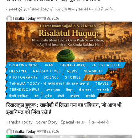
तहलका टुडे इंटरनेशनल डेस्क/ डोनाल्ड ट्रंप आज इराक़ को धमकाते हैं, उसके
…
Tahalka Today
जनवरी 28, 2026
BREAKING NEWS
IRAN
KARBALA IRAQ
LATEST ARTICLE
LIFESTYLE
NAGRAM TIMES
NEWS
NEWSBEAT
PHOTOGRAPHY
SCIENCE
STORIES
TAHALKA TODAY - जो सबको ख़बर दे और सबकी ख़बर ले
TRAVEL
TRENDING NEWS
उत्तर प्रदेश
किंतुर
खेल खबर
ज़रा हटके
दिल्ली-एनसीआर
देश
प्रदेश
बरेली
बहराइच
बाराबंकी
रिसालतुल हुक़ूक़ : खामोशी में लिखा गया वह संविधान, जो आज भी
इंसानियत को ज़िंदा रखे है
Tahalka Today | Cover Story | Special जब तलवारें सच बोलने से
…
Tahalka Today
जनवरी 23, 2026