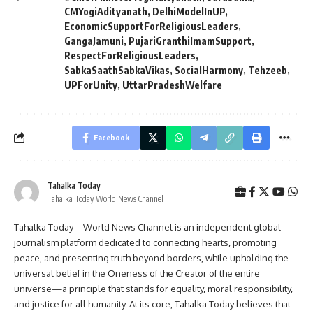
CMYogiAdityanath
,
DelhiModelInUP
,
EconomicSupportForReligiousLeaders
,
GangaJamuni
,
PujariGranthiImamSupport
,
RespectForReligiousLeaders
,
SabkaSaathSabkaVikas
,
SocialHarmony
,
Tehzeeb
,
UPForUnity
,
UttarPradeshWelfare
Facebook
Tahalka Today
Tahalka Today World News Channel
Tahalka Today – World News Channel is an independent global
journalism platform dedicated to connecting hearts, promoting
peace, and presenting truth beyond borders, while upholding the
universal belief in the Oneness of the Creator of the entire
universe—a principle that stands for equality, moral responsibility,
and justice for all humanity. At its core, Tahalka Today believes that