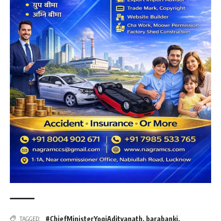
#ChiefMinisterYogiAdityanath
,
barabanki
,
TAGGED: