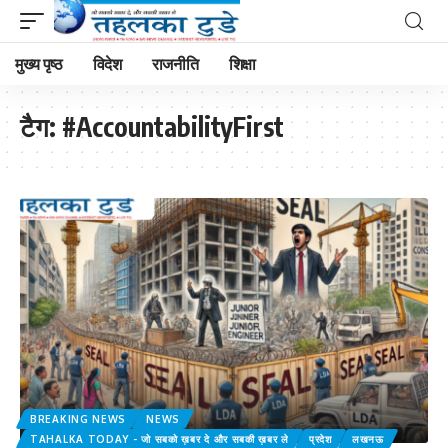
मुख्य पृष्ठ
विदेश
राजनीति
शिक्षा
टैग:
#AccountabilityFirst
BREAKING NEWS
NEWS
TAHALKA TODAY - जो सबको ख़बर दे और सबकी ख़बर ले
प्रदेश
लखनऊ