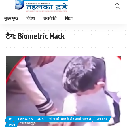
मुख्य पृष्ठ
विदेश
राजनीति
शिक्षा
टैग:
Biometric Hack
देश
TAHALKA TODAY - जो सबको ख़बर दे और सबकी ख़बर ले
ज़रा हटके
प्रदेश