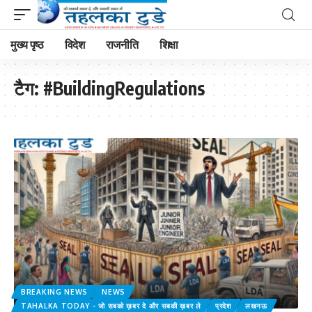
मुख्य पृष्ठ
विदेश
राजनीति
शिक्षा
टैग:
#BuildingRegulations
BREAKING NEWS
NEWS
TAHALKA TODAY - जो सबको ख़बर दे और सबकी ख़बर ले
प्रदेश
लखनऊ