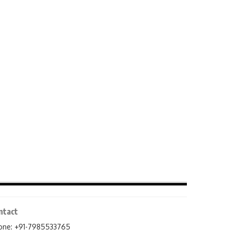
ntact
one: +91-7985533765