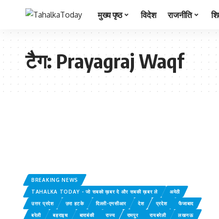
मुख्य पृष्ठ
विदेश
राजनीति
शिक
टैग:
Prayagraj Waqf
BREAKING NEWS
TAHALKA TODAY - जो सबको ख़बर दे और सबकी ख़बर ले
अमेठी
उत्तर प्रदेश
ज़रा हटके
दिल्ली-एनसीआर
देश
प्रदेश
फैजाबाद
बरेली
बहराइच
बाराबंकी
राज्य
रामपुर
रायबरेली
लखनऊ