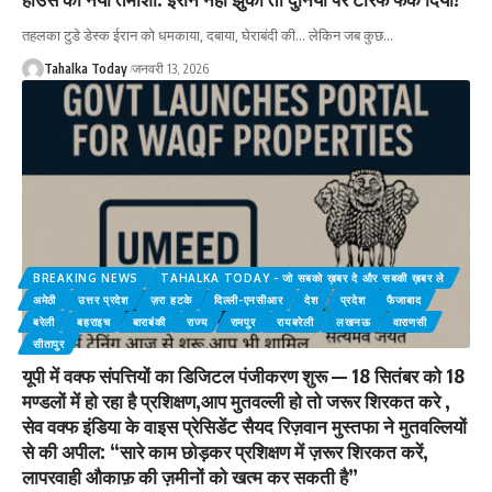
तहलका टुडे डेस्क ईरान को धमकाया, दबाया, घेराबंदी की… लेकिन जब कुछ
…
Tahalka Today
जनवरी 13, 2026
BREAKING NEWS
TAHALKA TODAY - जो सबको ख़बर दे और सबकी ख़बर ले
अमेठी
उत्तर प्रदेश
ज़रा हटके
दिल्ली-एनसीआर
देश
प्रदेश
फैजाबाद
बरेली
बहराइच
बाराबंकी
राज्य
रामपुर
रायबरेली
लखनऊ
वाराणसी
सीतापुर
यूपी में वक्फ संपत्तियों का डिजिटल पंजीकरण शुरू — 18 सितंबर को 18
मण्डलों में हो रहा है प्रशिक्षण,आप मुतवल्ली हो तो जरूर शिरकत करे ,
सेव वक्फ इंडिया के वाइस प्रेसिडेंट सैयद रिज़वान मुस्तफा ने मुतवल्लियों
से की अपील: “सारे काम छोड़कर प्रशिक्षण में ज़रूर शिरकत करें,
लापरवाही औकाफ़ की ज़मीनों को खत्म कर सकती है”