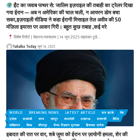
ईंट का जवाब पत्थर से: जालिम इज़राइल की तबाही का ट्रेलर दिखा
गया ईरान — अब न अमेरिका की चाल चली, न आयरन डोम बचा
सका,इज़राइली मीडिया ने कहा ईरानी मिसाइल तेल अवीव की 50
मंज़िला इमारत पर आकर गिरी। बहुत कुछ तबाह ,कई मरे
विशेष रिपोर्ट | तेहरान/यरुशलम | 14 जून 2025 तहलका टुडे
…
Tahalka Today
जून 14, 2025
WORLD
BREAKING NEWS
LATEST ARTICLE
ज़रा हटके
देश
प्रदेश
बाराबंकी
राज्य
रामपुर
रायबरेली
लखनऊ
वाराणसी
विदेश
शख्सियत
शिक्षा
सीतापुर
सैयद रिज़वान मुस्तफ़ा
हिमाचल प्रदेश
इबादत की रात पर वार, शबे जुमा को ईरान पर ज़ायोनी हमला, शेर की