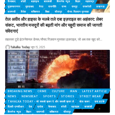
फैजाबाद
बरेली
बहराइच
बाराबंकी
बिजनेस न्यूज़
बिहार
महाराष्ट्र
मुज़फ्फरनगर
‎मुरादाबाद
मेरठ
राजनीति
राज्य
रामपुर
रायबरेली
लखनऊ
वाराणसी
विदेश
शख्सियत
शिक्षा
सीतापुर
सैयद रिज़वान मुस्तफ़ा
तेल अवीव और हाइफा के मलबे तले दबा इज़राइल का अहंकार: लेबर
संकट, भारतीय मजदूरों की बढ़ती मांग और यहूदी समाज की जागती
संवेदनाएं
तहलका टुडे इंटरनेशनल डेस्क/सैयद रिज़वान मुस्तफ़ा इज़राइल, जो अब तक खुद को
…
Tahalka Today
जून 15, 2025
BREAKING NEWS
CRIME
CULTURE
IRAN
LATEST ARTICLE
NEWS
NEWSBEAT
SPORTS
STORIES
STREET WEAR
TAHALKA TODAY - जो सबको ख़बर दे और सबकी ख़बर ले
खेल खबर
ज़रा हटके
दिल्ली-एनसीआर
देश
प्रदेश
फैजाबाद
बरेली
बहराइच
बाराबंकी
बिजनेस न्यूज़
बिहार
वाराणसी
शख्सियत
सीतापुर