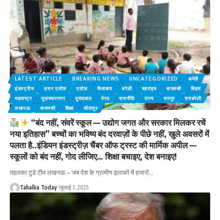
LATEST ARTICLE
BREAKING NEWS
UNCATEGORIZED
अमेठी
इंडस्ट्रीज
उत्तर प्रदेश
प्रदेश
फैजाबाद
बरेली
बहराइच
बाराबंकी
बिहार
महाराष्ट्र
मुज़फ्फरनगर
‎मुरादाबाद
मेरठ
राजनीति
राज्य
रामपुर
रायबरेली
लखनऊ
वाराणसी
शिक्षा
सीतापुर
“बंद नहीं, संवरें स्कूल — उद्योग जगत और सरकार मिलकर रचें
नया इतिहास” बच्चों का भविष्य बंद दरवाज़ों के पीछे नहीं, खुले अवसरों में
पलता है..इंडियन इंडस्ट्रीज़ चैंबर ऑफ ट्रस्ट की मार्मिक अपील —
स्कूलों को बंद नहीं, गोद लीजिए… शिक्षा बचाइए, देश बनाइए!
तहलका टुडे टीम लखनऊ – जब देश के ग्रामीण इलाकों में हजारों
…
Tahalka Today
जुलाई 1, 2025