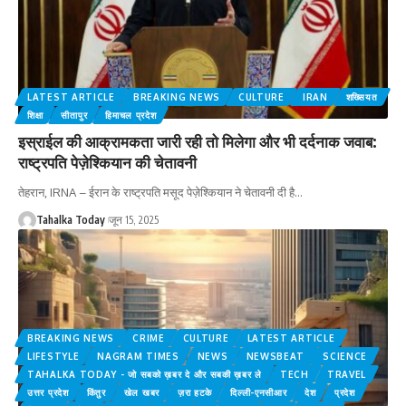
LATEST ARTICLE
BREAKING NEWS
CULTURE
IRAN
शख्सियत
शिक्षा
सीतापुर
हिमाचल प्रदेश
इस्राईल की आक्रामकता जारी रही तो मिलेगा और भी दर्दनाक जवाब:
राष्ट्रपति पेज़ेश्कियान की चेतावनी
तेहरान, IRNA – ईरान के राष्ट्रपति मसूद पेज़ेश्कियान ने चेतावनी दी है
…
Tahalka Today
जून 15, 2025
BREAKING NEWS
CRIME
CULTURE
LATEST ARTICLE
LIFESTYLE
NAGRAM TIMES
NEWS
NEWSBEAT
SCIENCE
TAHALKA TODAY - जो सबको ख़बर दे और सबकी ख़बर ले
TECH
TRAVEL
उत्तर प्रदेश
किंतुर
खेल खबर
ज़रा हटके
दिल्ली-एनसीआर
देश
प्रदेश