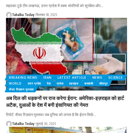
तहलका टुडे टीम लखनऊ, उत्तर प्रदेश में वक्फ संपत्तियों को सुरक्षित और
…
Tahalka Today
सितम्बर 18, 2025
BREAKING NEWS
IRAN
LATEST ARTICLE
NEWS
SCIENCE
WORLD
उत्तर प्रदेश
देश
प्रदेश
बहराइच
बाराबंकी
सीतापुर
सैयद रिज़वान मुस्तफ़ा
अब दिल की धड़कनों पर राज करेगा ईरान: अमेरिका-इज़राइल को हार्ट
अटैक, दुआओं के देश में बनी इंसानियत की नेमत
रिपोर्ट: सैयद रिज़वान मुस्तफा जब दुनिया को लगता है कि ईरान सिर्फ़
…
Tahalka Today
जुलाई 30, 2025