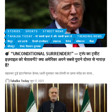
STORIES
SPORTS
STREET WEAR
TAHALKA TODAY - जो सबको ख़बर दे और सबकी ख़बर ले
TRENDING NEWS
किंतुर
ज़रा हटके
दिल्ली-एनसीआर
लखनऊ
विदेश
शख्सियत
शिक्षा
सीतापुर
सैयद रिज़वान मुस्तफ़ा
“UNCONDITIONAL SURRENDER!” — ट्रंप का ट्वीट
इज़राइल को चेतावनी? क्या अमेरिका अपने सबसे पुराने दोस्त से नाराज़
है?
तहलका टुडे इंटरनेशनल डेस्क/अली मुस्तफ़ा जब दोस्ती पर छाया संदेह का साया
…
Tahalka Today
जून 17, 2025