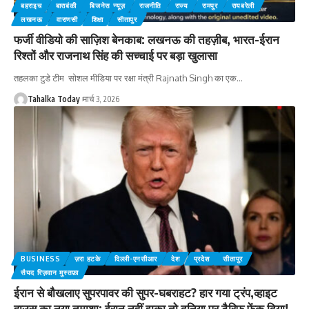
बहराइच
बाराबंकी
बिजनेस न्यूज़
राजनीति
राज्य
रामपुर
रायबरेली
लखनऊ
वाराणसी
शिक्षा
सीतापुर
फर्जी वीडियो की साज़िश बेनकाब: लखनऊ की तहज़ीब, भारत-ईरान
रिश्तों और राजनाथ सिंह की सच्चाई पर बड़ा खुलासा
तहलका टुडे टीम सोशल मीडिया पर रक्षा मंत्री Rajnath Singh का एक
…
Tahalka Today
मार्च 3, 2026
BUSINESS
ज़रा हटके
दिल्ली-एनसीआर
देश
प्रदेश
सीतापुर
सैयद रिज़वान मुस्तफ़ा
ईरान से बौखलाए सुपरपावर की सुपर-घबराहट? हार गया ट्रंप,व्हाइट
हाउस का नया तमाशा: ईरान नहीं झुका तो दुनिया पर टैरिफ फेंक दिया!