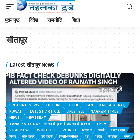
मुख्य पृष्ठ
विदेश
राजनीति
शिक्षा
सीतापुर
Latest सीतापुर News
BREAKING NEWS
CULTURE
DELHI
IRAN
KARBALA IRAQ
KUWAIT
LATEST ARTICLE
LIFESTYLE
NAGRAM TIMES
NEWS
NEWSBEAT
TAHALKA TODAY - जो सबको ख़बर दे और सबकी ख़बर ले
TECH
VIRAL NEWS
WORKOUT
WORLD
अदालत
अमेठी
उत्तर प्रदेश
किंतुर
खेल खबर
ज़रा हटके
दिल्ली-एनसीआर
देश
प्रदेश
फैजाबाद
बरेली