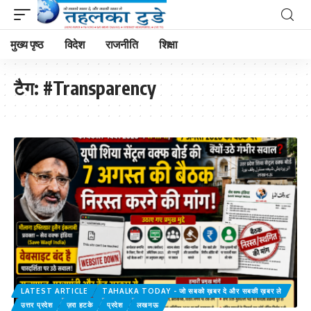
मुख्य पृष्ठ
विदेश
राजनीति
शिक्षा
टैग:
#Transparency
LATEST ARTICLE
TAHALKA TODAY - जो सबको ख़बर दे और सबकी ख़बर ले
उत्तर प्रदेश
ज़रा हटके
प्रदेश
लखनऊ