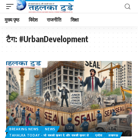
मुख्य पृष्ठ
विदेश
राजनीति
शिक्षा
टैग:
#UrbanDevelopment
BREAKING NEWS
NEWS
TAHALKA TODAY - जो सबको ख़बर दे और सबकी ख़बर ले
प्रदेश
लखनऊ