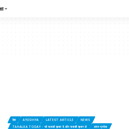
्षा
देश
AYODHYA
LATEST ARTICLE
NEWS
TAHALKA TODAY - जो सबको ख़बर दे और सबकी ख़बर ले
उत्तर प्रदेश