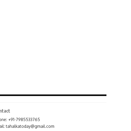
ntact
one: +91-7985533765
il:
tahalkatoday@gmail.com