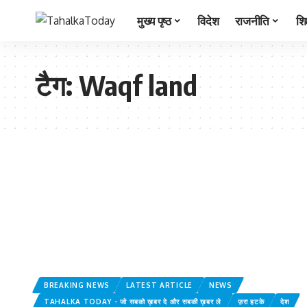
मुख्य पृष्ठ
विदेश
राजनीति
शिक
टैग:
Waqf land
BREAKING NEWS
LATEST ARTICLE
NEWS
TAHALKA TODAY - जो सबको ख़बर दे और सबकी ख़बर ले
ज़रा हटके
देश