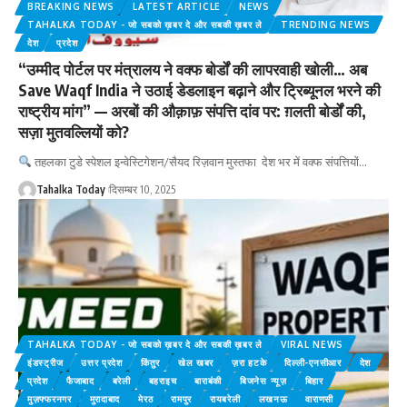
BREAKING NEWS
LATEST ARTICLE
NEWS
TAHALKA TODAY - जो सबको ख़बर दे और सबकी ख़बर ले
TRENDING NEWS
देश
प्रदेश
“उम्मीद पोर्टल पर मंत्रालय ने वक्फ बोर्डों की लापरवाही खोली… अब
Save Waqf India ने उठाई डेडलाइन बढ़ाने और ट्रिब्यूनल भरने की
राष्ट्रीय मांग” — अरबों की औक़ाफ़ संपत्ति दांव पर: ग़लती बोर्डों की,
सज़ा मुतवल्लियों को?
तहलका टुडे स्पेशल इन्वेस्टिगेशन/सैयद रिज़वान मुस्तफा देश भर में वक्फ संपत्तियों
…
Tahalka Today
दिसम्बर 10, 2025
TAHALKA TODAY - जो सबको ख़बर दे और सबकी ख़बर ले
VIRAL NEWS
इंडस्ट्रीज
उत्तर प्रदेश
किंतुर
खेल खबर
ज़रा हटके
दिल्ली-एनसीआर
देश
प्रदेश
फैजाबाद
बरेली
बहराइच
बाराबंकी
बिजनेस न्यूज़
बिहार
मुज़फ्फरनगर
‎मुरादाबाद
मेरठ
रामपुर
रायबरेली
लखनऊ
वाराणसी