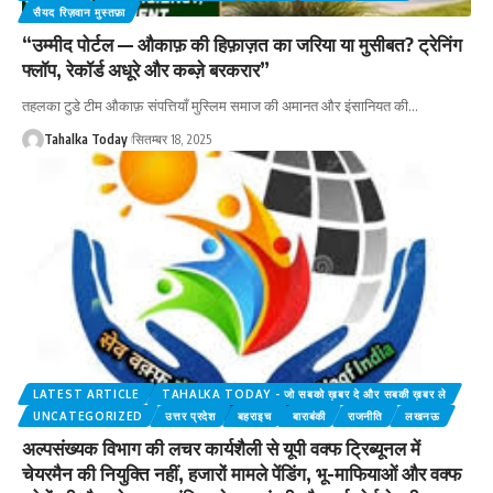
सैयद रिज़वान मुस्तफ़ा
“उम्मीद पोर्टल — औकाफ़ की हिफ़ाज़त का जरिया या मुसीबत? ट्रेनिंग
फ्लॉप, रेकॉर्ड अधूरे और कब्ज़े बरकरार”
तहलका टुडे टीम औकाफ़ संपत्तियाँ मुस्लिम समाज की अमानत और इंसानियत की
…
Tahalka Today
सितम्बर 18, 2025
LATEST ARTICLE
TAHALKA TODAY - जो सबको ख़बर दे और सबकी ख़बर ले
UNCATEGORIZED
उत्तर प्रदेश
बहराइच
बाराबंकी
राजनीति
लखनऊ
अल्पसंख्यक विभाग की लचर कार्यशैली से यूपी वक्फ ट्रिब्यूनल में
चेयरमैन की नियुक्ति नहीं, हजारों मामले पेंडिंग, भू-माफियाओं और वक्फ