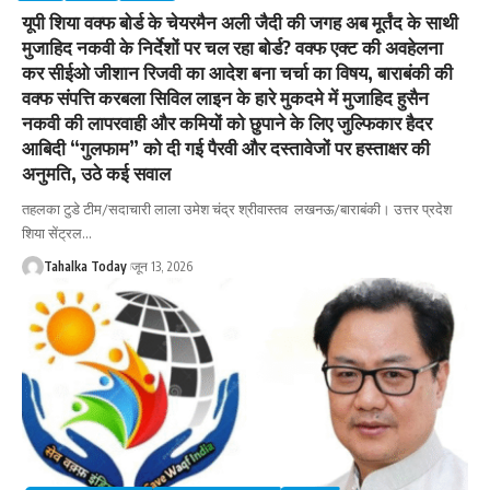
यूपी शिया वक्फ बोर्ड के चेयरमैन अली जैदी की जगह अब मूर्तंद के साथी
मुजाहिद नकवी के निर्देशों पर चल रहा बोर्ड? वक्फ एक्ट की अवहेलना
कर सीईओ जीशान रिजवी का आदेश बना चर्चा का विषय, बाराबंकी की
वक्फ संपत्ति करबला सिविल लाइन के हारे मुकदमे में मुजाहिद हुसैन
नकवी की लापरवाही और कमियों को छुपाने के लिए जुल्फिकार हैदर
आबिदी “गुलफाम” को दी गई पैरवी और दस्तावेजों पर हस्ताक्षर की
अनुमति, उठे कई सवाल
तहलका टुडे टीम/सदाचारी लाला उमेश चंद्र श्रीवास्तव लखनऊ/बाराबंकी। उत्तर प्रदेश
शिया सेंट्रल
…
Tahalka Today
जून 13, 2026