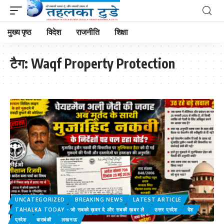
मुख्य पृष्ठ
विदेश
राजनीति
शिक्षा
टैग:
Waqf Property Protection
UNCATEGORIZED
BREAKING NEWS
LATEST ARTICLE
TAHALKA TODAY - जो सबको ख़बर दे और सबकी ख़बर ले
उत्तर प्रदेश
देश
प्रदेश
बाराबंकी
लखनऊ