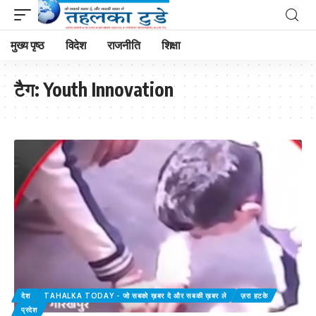
मुख्य पृष्ठ
विदेश
राजनीति
शिक्षा
टैग:
Youth Innovation
देश
TAHALKA TODAY - जो सबको ख़बर दे और सबकी ख़बर ले
ज़रा हटके
प्रदेश