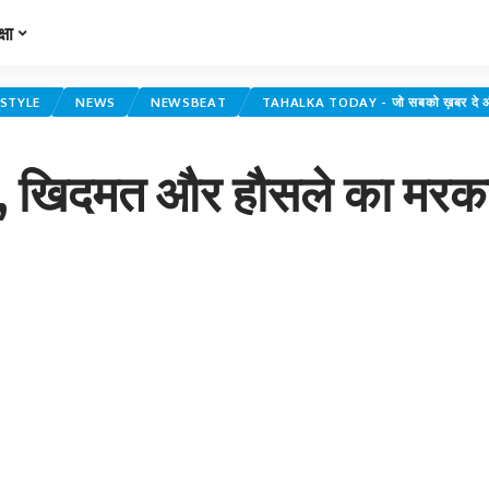
्षा
ESTYLE
NEWS
NEWSBEAT
TAHALKA TODAY - जो सबको ख़बर दे औ
म, खिदमत और हौसले का मर