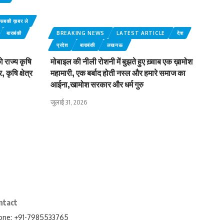
बकी ख़बर ले
बाराबंकी
BREAKING NEWS
LATEST ARTICLE
देश
प्रदेश
बाराबंकी
लखनऊ
 राज्य कृषि
मोबाइल की नीली रोशनी में बुझते हुए ख़्वाब एक ख़ामोश
कृषि क्षेत्र
महामारी, एक बर्बाद होती नस्ल और हमारे समाज का
आईना,खामोश सरकार और धर्म गुरु
जुलाई 31, 2026
ntact
one: +91-7985533765