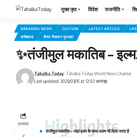
मुख्य पृष्ठ
विदेश
राजनीति
शिक
BREAKING NEWS
CULTURE
LATEST ARTICLE
LIF
शख्सियत
सैयद रिज़वान मुस्तफ़ा
✨तंजीमुल मकातिब – इल्
Tahalka Today
- Tahalka Today World News Channel
Last updated: 2025/03/15 at 12:02 अपराह्न
Highlights
SHARE
तंजीमुल मकातिब – जहां इल्म के साथ अज़्म भी दिया जाता है