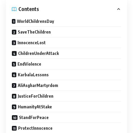
Contents
WorldChildrensDay
SaveTheChildren
InnocenceLost
ChildrenUnderAttack
EndViolence
KarbalaLessons
AliAsgharMartyrdom
JusticeForChildren
HumanityAtStake
StandForPeace
ProtectInnocence