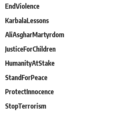
EndViolence
KarbalaLessons
AliAsgharMartyrdom
JusticeForChildren
HumanityAtStake
StandForPeace
ProtectInnocence
StopTerrorism