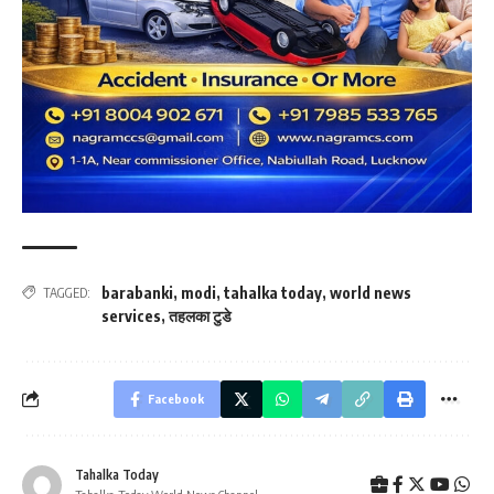
barabanki
,
modi
,
tahalka today
,
world news
TAGGED:
services
,
तहलका टुडे
Facebook
Tahalka Today