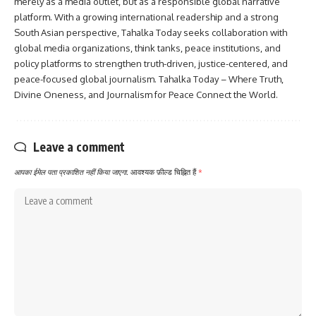
merely as a media outlet, but as a responsible global narrative
platform. With a growing international readership and a strong
South Asian perspective, Tahalka Today seeks collaboration with
global media organizations, think tanks, peace institutions, and
policy platforms to strengthen truth-driven, justice-centered, and
peace-focused global journalism. Tahalka Today – Where Truth,
Divine Oneness, and Journalism for Peace Connect the World.
Leave a comment
आपका ईमेल पता प्रकाशित नहीं किया जाएगा.
आवश्यक फ़ील्ड चिह्नित हैं
*