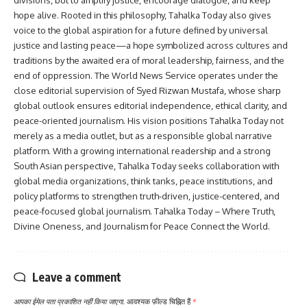
divisions, but to amplify justice, encourage dialogue, and keep
hope alive. Rooted in this philosophy, Tahalka Today also gives
voice to the global aspiration for a future defined by universal
justice and lasting peace—a hope symbolized across cultures and
traditions by the awaited era of moral leadership, fairness, and the
end of oppression. The World News Service operates under the
close editorial supervision of Syed Rizwan Mustafa, whose sharp
global outlook ensures editorial independence, ethical clarity, and
peace-oriented journalism. His vision positions Tahalka Today not
merely as a media outlet, but as a responsible global narrative
platform. With a growing international readership and a strong
South Asian perspective, Tahalka Today seeks collaboration with
global media organizations, think tanks, peace institutions, and
policy platforms to strengthen truth-driven, justice-centered, and
peace-focused global journalism. Tahalka Today – Where Truth,
Divine Oneness, and Journalism for Peace Connect the World.
Leave a comment
आपका ईमेल पता प्रकाशित नहीं किया जाएगा.
आवश्यक फ़ील्ड चिह्नित हैं
*