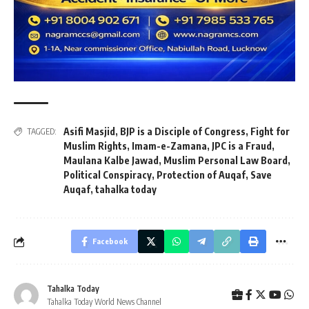
Asifi Masjid
,
BJP is a Disciple of Congress
,
Fight for
TAGGED:
Muslim Rights
,
Imam-e-Zamana
,
JPC is a Fraud
,
Maulana Kalbe Jawad
,
Muslim Personal Law Board
,
Political Conspiracy
,
Protection of Auqaf
,
Save
Auqaf
,
tahalka today
Facebook
Tahalka Today
Tahalka Today World News Channel