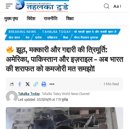
Aa
मुख्य पृष्ठ
विदेश
राजनीति
शिक्षा
BREAKING NEWS
TAHALKA TODAY - जो सबको ख़बर दे और सबकी ख़बर ले
खेल खबर
देश
प्रदेश
शख्सियत
शिक्षा
सैयद रिज़वान मुस्तफ़ा
झूठ, मक्कारी और गद्दारी की त्रिमूर्ति:
अमेरिका, पाकिस्तान और इज़राइल – अब भारत
की शराफत को कमजोरी मत समझो!
5 Min Read
Tahalka Today
- Tahalka Today World News Channel
Last updated: 2025/06/19 at 7:15 पूर्वाह्न