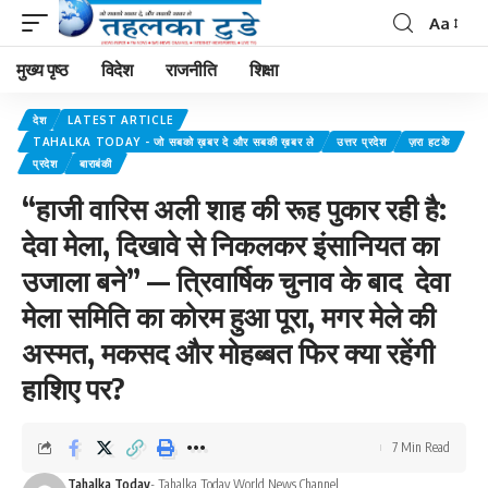
Aa
मुख्य पृष्ठ
विदेश
राजनीति
शिक्षा
देश
LATEST ARTICLE
TAHALKA TODAY - जो सबको ख़बर दे और सबकी ख़बर ले
उत्तर प्रदेश
ज़रा हटके
प्रदेश
बाराबंकी
“हाजी वारिस अली शाह की रूह पुकार रही है:
देवा मेला, दिखावे से निकलकर इंसानियत का
उजाला बने” — त्रिवार्षिक चुनाव के बाद देवा
मेला समिति का कोरम हुआ पूरा, मगर मेले की
अस्मत, मकसद और मोहब्बत फिर क्या रहेंगी
हाशिए पर?
7 Min Read
Tahalka Today
- Tahalka Today World News Channel