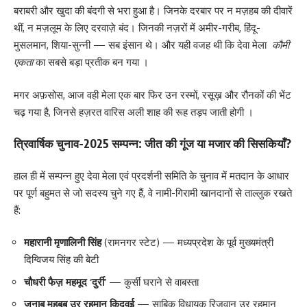
बराबरी और खुदा की बंदगी से भरा हुआ है। जिनके दरबार पर न मज़हब की दीवारें
थीं, न मज़लूम के लिए दरवाज़े बंद। जिनकी नज़रों में अमीर-गरीब, हिंदू-
मुसलमान, शिया-सुन्नी — सब इंसान थे। और यही वजह थी कि देवा मेला
कौमी
एकता
का सबसे बड़ा प्रतीक बन गया ।
मगर अफ़सोस, आज वही मेला एक बार फिर उन रस्मों, रसूख़ और रौनकों की भेंट
चढ़ गया है, जिनसे हज़रत वारिस अली शाह की रूह तड़प जाती होगी ।
त्रिवार्षिक चुनाव-2025 सम्पन्न: जीत की गूंज या मजार की सिसकियाँ?
हाल ही में सम्पन्न हुए देवा मेला एवं प्रदर्शनी समिति के चुनाव में मतदान के आधार
पर पूर्ण बहुमत से जो सदस्य चुने गए हैं, वे नामी-गिरामी खानदानों से ताल्लुक रखते
हैं:
महारानी मृणालिनी सिंह
(रामनगर स्टेट) — मध्यप्रदेश के पूर्व मुख्यमंत्री
दिग्विजय सिंह की बेटी
चौधरी फैज़ महमूद ‘दुर्री’
— कुर्सी घराने से वाबस्ता
जनाब महबूब उर रहमान किदवई
— साबिक़ विधायक रिज़वान उर रहमान