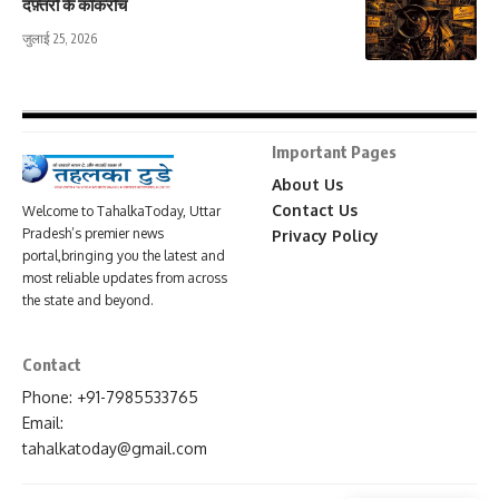
दफ़्तरों के कॉकरोच
जुलाई 25, 2026
Important Pages
About Us
Contact Us
Welcome to TahalkaToday, Uttar
Pradesh’s premier news
Privacy Policy
portal,bringing you the latest and
most reliable updates from across
the state and beyond.
Contact
Phone: +91-7985533765
Email:
tahalkatoday@gmail.com