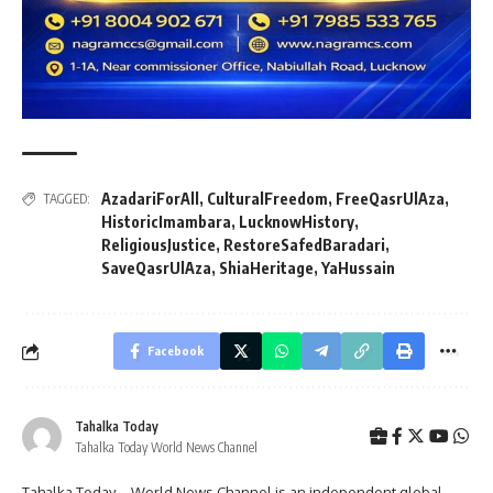
AzadariForAll
,
CulturalFreedom
,
FreeQasrUlAza
,
TAGGED:
HistoricImambara
,
LucknowHistory
,
ReligiousJustice
,
RestoreSafedBaradari
,
SaveQasrUlAza
,
ShiaHeritage
,
YaHussain
Facebook
Tahalka Today
Tahalka Today World News Channel
Tahalka Today – World News Channel is an independent global