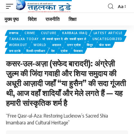
Aa
मुख्य पृष्ठ
विदेश
राजनीति
शिक्षा
लखनऊ
CRIME
CULTURE
KARBALA IRAQ
LATEST ARTICLE
TAHALKA TODAY - जो सबको ख़बर दे और सबकी ख़बर ले
UNCATEGORIZED
WORKOUT
WORLD
अदालत
उत्तर प्रदेश
किंतुर
खेल खबर
ज़रा हटके
दिल्ली-एनसीआर
देश
प्रदेश
फैजाबाद
कसर-उल-अज़ा (सफेद बारादरी): अंग्रेज़ी
ज़ुल्म की जिंदा गवाही और शिया समुदाय की
अधूरी आज़ादी जहाँ “या हुसैन” की सदा गूंजती
थी, आज वहाँ शादियाँ और मेले लगते हैं — यह
हमारी सांस्कृतिक शर्म है
“Free Qasr-ul-Aza: Restoring Lucknow’s Sacred Shia
Imambara and Cultural Heritage”