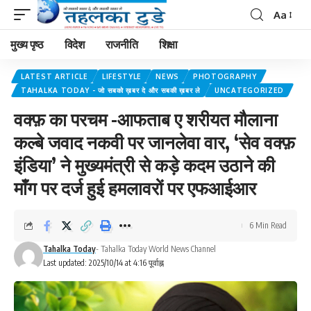
Aa
मुख्य पृष्ठ
विदेश
राजनीति
शिक्षा
LATEST ARTICLE
LIFESTYLE
NEWS
PHOTOGRAPHY
TAHALKA TODAY - जो सबको ख़बर दे और सबकी ख़बर ले
UNCATEGORIZED
वक्फ़ का परचम -आफताब ए शरीयत मौलाना
कल्बे जवाद नकवी पर जानलेवा वार, ‘सेव वक्फ़
इंडिया’ ने मुख्यमंत्री से कड़े कदम उठाने की
माँग पर दर्ज हुई हमलावरों पर एफआईआर
6 Min Read
Tahalka Today
- Tahalka Today World News Channel
Last updated: 2025/10/14 at 4:16 पूर्वाह्न