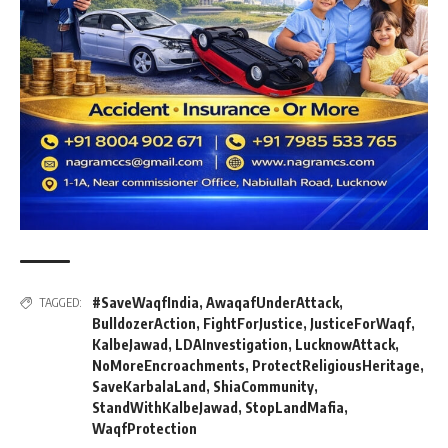
#SaveWaqfIndia
,
AwaqafUnderAttack
,
TAGGED:
BulldozerAction
,
FightForJustice
,
JusticeForWaqf
,
KalbeJawad
,
LDAInvestigation
,
LucknowAttack
,
NoMoreEncroachments
,
ProtectReligiousHeritage
,
SaveKarbalaLand
,
ShiaCommunity
,
StandWithKalbeJawad
,
StopLandMafia
,
WaqfProtection