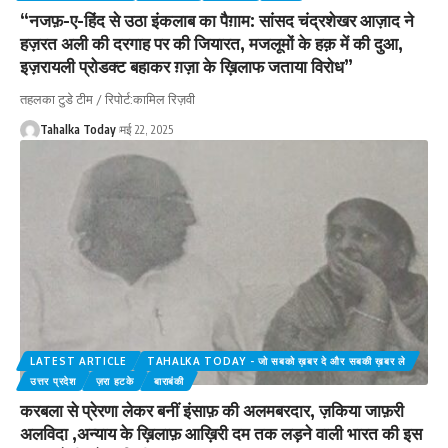
“नजफ़-ए-हिंद से उठा इंकलाब का पैग़ाम: सांसद चंद्रशेखर आज़ाद ने
हज़रत अली की दरगाह पर की जियारत, मजलूमों के हक़ में की दुआ,
इज़रायली प्रोडक्ट बहाकर ग़ज़ा के ख़िलाफ जताया विरोध”
तहलका टुडे टीम / रिपोर्ट:कामिल रिज़वी
Tahalka Today
मई 22, 2025
LATEST ARTICLE
TAHALKA TODAY - जो सबको ख़बर दे और सबकी ख़बर ले
उत्तर प्रदेश
ज़रा हटके
बाराबंकी
करबला से प्रेरणा लेकर बनीं इंसाफ़ की अलमबरदार, ज़किया जाफ़री
अलविदा ,अन्याय के ख़िलाफ़ आख़िरी दम तक लड़ने वाली भारत की इस