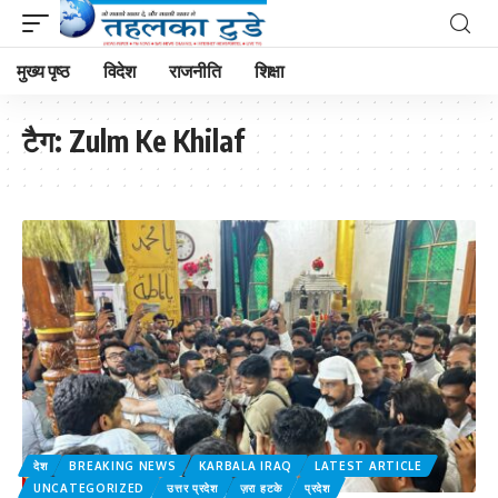
मुख्य पृष्ठ
विदेश
राजनीति
शिक्षा
टैग:
Zulm Ke Khilaf
देश
BREAKING NEWS
KARBALA IRAQ
LATEST ARTICLE
UNCATEGORIZED
उत्तर प्रदेश
ज़रा हटके
प्रदेश