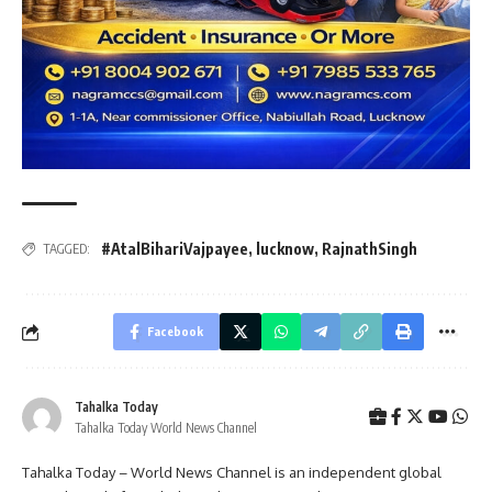
#AtalBihariVajpayee
,
lucknow
,
RajnathSingh
TAGGED:
Facebook
Tahalka Today
Tahalka Today World News Channel
Tahalka Today – World News Channel is an independent global