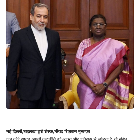
नई दिल्ली/तहलका टुडे डेस्क/सैयद रिज़वान मुस्तफ़ा
जब कोई राष्ट्र अपनी कूटनीति को आत्मा और इतिहास से जोड़ता है, तो संबंध