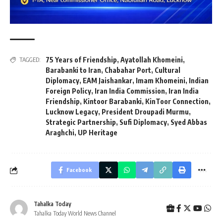
75 Years of Friendship
,
Ayatollah Khomeini
,
TAGGED:
Barabanki to Iran
,
Chabahar Port
,
Cultural
Diplomacy
,
EAM Jaishankar
,
Imam Khomeini
,
Indian
Foreign Policy
,
Iran India Commission
,
Iran India
Friendship
,
Kintoor Barabanki
,
KinToor Connection
,
Lucknow Legacy
,
President Droupadi Murmu
,
Strategic Partnership
,
Sufi Diplomacy
,
Syed Abbas
Araghchi
,
UP Heritage
Facebook
Tahalka Today
Tahalka Today World News Channel