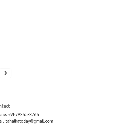
ntact
one: +91-7985533765
il:
tahalkatoday@gmail.com