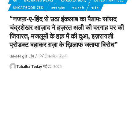
देश
BREAKING NEWS
KARBALA IRAQ
LATEST ARTICLE
UNCATEGORIZED
उत्तर प्रदेश
ज़रा हटके
प्रदेश
“नजफ़-ए-हिंद से उठा इंकलाब का पैग़ाम: सांसद
चंद्रशेखर आज़ाद ने हज़रत अली की दरगाह पर की
जियारत, मजलूमों के हक़ में की दुआ, इज़रायली
प्रोडक्ट बहाकर ग़ज़ा के ख़िलाफ जताया विरोध”
तहलका टुडे टीम / रिपोर्ट:कामिल रिज़वी
Tahalka Today
मई 22, 2025