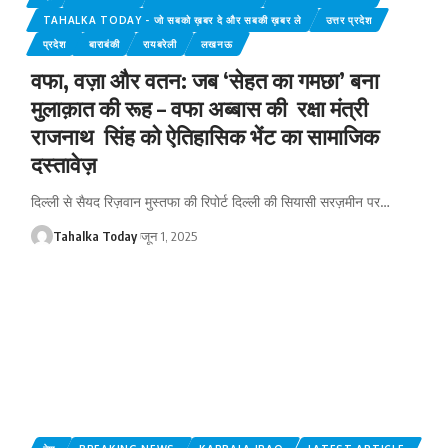
TAHALKA TODAY - जो सबको ख़बर दे और सबकी ख़बर ले
उत्तर प्रदेश
प्रदेश
बाराबंकी
रायबरेली
लखनऊ
वफा, वज़ा और वतन: जब ‘सेहत का गमछा’ बना
मुलाक़ात की रूह – वफा अब्बास की रक्षा मंत्री
राजनाथ सिंह को ऐतिहासिक भेंट का सामाजिक
दस्तावेज़
दिल्ली से सैयद रिज़वान मुस्तफा की रिपोर्ट दिल्ली की सियासी सरज़मीन पर
…
Tahalka Today
जून 1, 2025