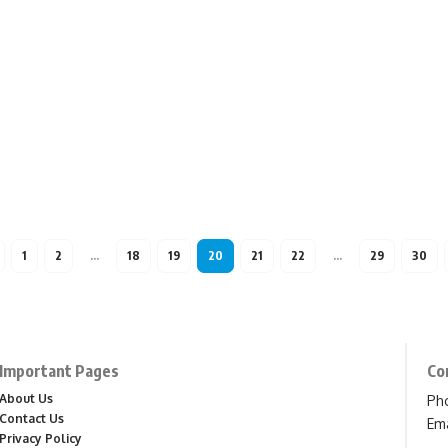
1
2
…
18
19
20
21
22
…
29
30
Important Pages
Co
About Us
Ph
Contact Us
Ema
Privacy Policy