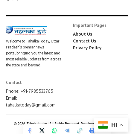
Important Pages
About Us
Contact Us
Welcome to TahalkaToday, Uttar
Pradesh’s premier news
Privacy Policy
portal,bringing you the latest and
most reliable updates from across
the state and beyond.
Contact
Phone: +91-7985533765
Email:
tahalkatoday@gmail.com
© 2024. Tahalkatoday | All Rights Reserved. Developed By
News Portal
HI
Development Company