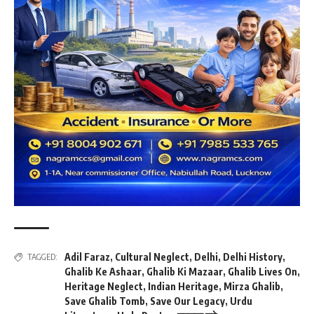
Adil Faraz
,
Cultural Neglect
,
Delhi
,
Delhi History
,
TAGGED:
Ghalib Ke Ashaar
,
Ghalib Ki Mazaar
,
Ghalib Lives On
,
Heritage Neglect
,
Indian Heritage
,
Mirza Ghalib
,
Save Ghalib Tomb
,
Save Our Legacy
,
Urdu