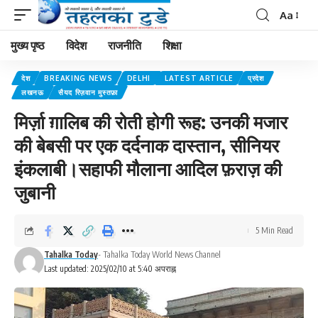
Aa
मुख्य पृष्ठ
विदेश
राजनीति
शिक्षा
देश
BREAKING NEWS
DELHI
LATEST ARTICLE
प्रदेश
लखनऊ
सैयद रिज़वान मुस्तफ़ा
मिर्ज़ा ग़ालिब की रोती होगी रूह: उनकी मजार
की बेबसी पर एक दर्दनाक दास्तान, सीनियर
इंकलाबी।सहाफी मौलाना आदिल फ़राज़ की
जुबानी
5 Min Read
Tahalka Today
- Tahalka Today World News Channel
Last updated: 2025/02/10 at 5:40 अपराह्न