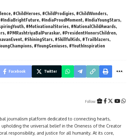
lence
,
#ChildHeroes
,
#ChildProdigies
,
#ChildWonders
,
,
#IndiaBrightFuture
,
#IndiaProudMoment
,
#IndiaYoungStars
,
spiringYouth
,
#MotivationalStories
,
#NationalChildAwards
,
ers
,
#PMRashtriyaBalPuraskar
,
#PresidentHonorsChildren
,
havanEvent
,
#ShiningStars
,
#SkillfulKids
,
#Trailblazers
,
oungChampions
,
#YoungGeniuses
,
#YouthInspiration
Facebook
Twitter
Follow:
l journalism platform dedicated to connecting hearts,
upholding the universal belief in the Oneness of the Creator
al responsibility, and justice for all humanity. At its core,