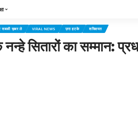
्षा
सबकी ख़बर ले
VIRAL NEWS
ज़रा हटके
शख्सियत
 नन्हे सितारों का सम्मान: प्रध