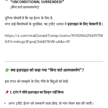
“UNCONDITIONAL SURRENDER!”
(बिना शर्त आत्मसमर्पण!)
दुनिया सोचती है कि यह ईरान के लिए है,
मगर कई विश्लेषकों के मुताबिक, यह ट्वीट असल में
इज़राइल के लिए चेतावनी है।
https://x.com/realDonaldTrump/status/19350166215691798
04?t=mhcgx3FqvqCXdd07KV8-uA&s=19
क्या इज़राइल को कहा गया “बिना शर्त आत्मसमर्पण”?
इस एंगल को समझने के लिए नीचे के बिंदुओं को देखें:
1. ट्रंप ने सीधे इज़राइल का ज़िक्र नहीं किया
अगर ट्वीट ईरान को धमकाने वाला होता, तो नाम लेकर बात की जाती।