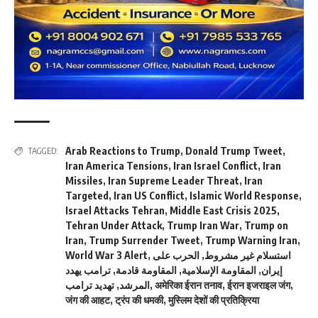
Arab Reactions to Trump
,
Donald Trump Tweet
,
TAGGED:
Iran America Tensions
,
Iran Israel Conflict
,
Iran
Missiles
,
Iran Supreme Leader Threat
,
Iran
Targeted
,
Iran US Conflict
,
Islamic World Response
,
Israel Attacks Tehran
,
Middle East Crisis 2025
,
Tehran Under Attack
,
Trump Iran War
,
Trump on
Iran
,
Trump Surrender Tweet
,
Trump Warning Iran
,
World War 3 Alert
,
الحرب على
,
استسلام غير مشروط
ترامب یهدد
,
المقاومة قادمة
,
المقاومة الإسلامية
,
إيران
تهديد ترامب
,
المرشد
,
अमेरिका ईरान तनाव
,
ईरान इजराइल जंग
,
जंग की आहट
,
ट्रंप की धमकी
,
मुस्लिम देशों की प्रतिक्रिया