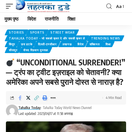
Aa
मुख्य पृष्ठ
विदेश
राजनीति
शिक्षा
STORIES
SPORTS
STREET WEAR
TAHALKA TODAY - जो सबको ख़बर दे और सबकी ख़बर ले
TRENDING NEWS
किंतुर
ज़रा हटके
दिल्ली-एनसीआर
लखनऊ
विदेश
शख्सियत
शिक्षा
सीतापुर
सैयद रिज़वान मुस्तफ़ा
“UNCONDITIONAL SURRENDER!”
— ट्रंप का ट्वीट इज़राइल को चेतावनी? क्या
अमेरिका अपने सबसे पुराने दोस्त से नाराज़ है?
4 Min Read
Tahalka Today
- Tahalka Today World News Channel
Last updated: 2025/06/17 at 11:58 अपराह्न